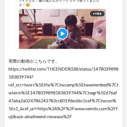
実際の動画がこちらです。
https://twitter.com/THEENDER038/status/1478039898
183839744?
ref_src=twsrc%5Etfw%7Ctwcamp%5Etweetembed%7Ct
wterm%5E1478039898183839744%7Ctwgr%5Ed76af
d7a6a2a024786243783cc8019decbbc5cef%7Ctwcon%
5Es1_&ref_url=https%3A%2F%2Fwww.nemlis.com%2Ff
ujiikaze-ainatheend-niowase%2F