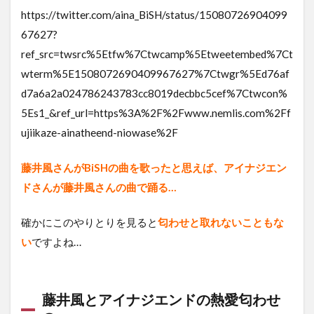
https://twitter.com/aina_BiSH/status/15080726904099
67627?
ref_src=twsrc%5Etfw%7Ctwcamp%5Etweetembed%7Ct
wterm%5E1508072690409967627%7Ctwgr%5Ed76af
d7a6a2a024786243783cc8019decbbc5cef%7Ctwcon%
5Es1_&ref_url=https%3A%2F%2Fwww.nemlis.com%2Ff
ujiikaze-ainatheend-niowase%2F
藤井風さんがBiSHの曲を歌ったと思えば、アイナジエン
ドさんが藤井風さんの曲で踊る…
確かにこのやりとりを見ると
匂わせと取れないこともな
い
ですよね…
藤井風とアイナジエンドの熱愛匂わせ