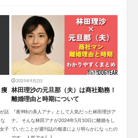
2025年9月2日
？痩
林田理沙の元旦那（夫）は商社勤務！
）
離婚理由と時期について
が話
『夜9時の美人アナ』として人気だった林田理沙ア
ンな
ナ。 そんな林田アナが2024年5月10日に離婚をし
女子
ていたことが週刊誌の報道により明らかになったの
です。 人気アナ […]