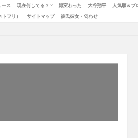
ュース
現在何してる？
顔変わった
大谷翔平
人気順＆プ
x（ネトフリ）
サイトマップ
彼氏彼女・匂わせ
松本人志
ジャニーズ