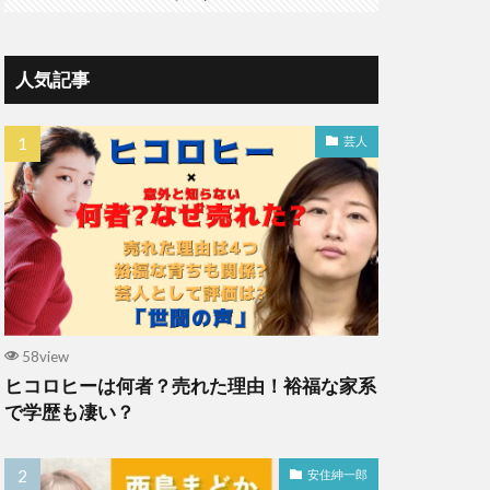
人気記事
芸人
58view
ヒコロヒーは何者？売れた理由！裕福な家系
で学歴も凄い？
安住紳一郎