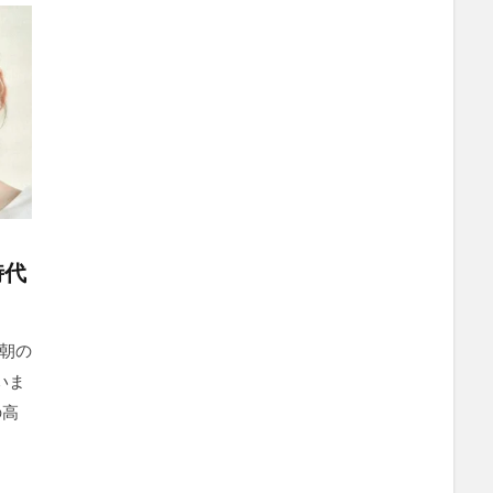
時代
朝の
いま
の高