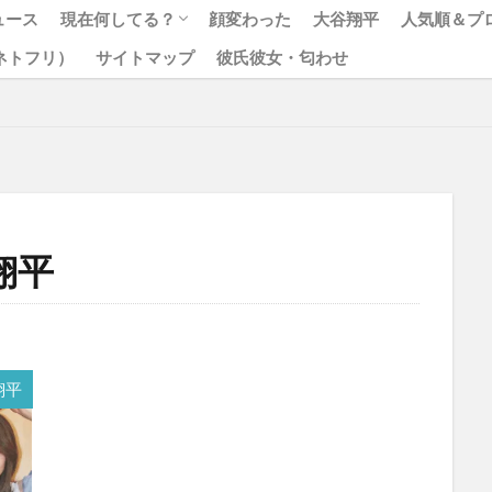
ュース
現在何してる？
顔変わった
大谷翔平
人気順＆プ
x（ネトフリ）
サイトマップ
彼氏彼女・匂わせ
松本人志
ジャニーズ
翔平
翔平