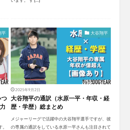
います。 す […]
翔平
大谷翔平
2025年9月2日
いつ
大谷翔平の通訳（水原一平・年収・経
有力
歴・学歴）総まとめ
メジャーリーグで活躍中の大谷翔平選手ですが、彼
す。
の専属の通訳をしている水原一平さんも注目されて