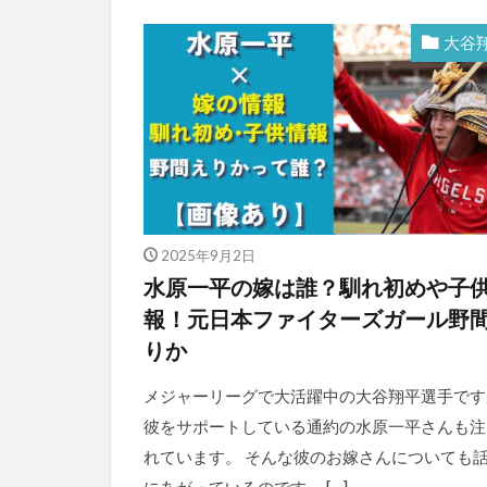
大谷
2025年9月2日
水原一平の嫁は誰？馴れ初めや子
報！元日本ファイターズガール野
りか
メジャーリーグで大活躍中の大谷翔平選手です
彼をサポートしている通約の水原一平さんも注
れています。 そんな彼のお嫁さんについても