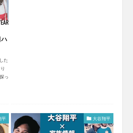
日ハ
表した
おり
探っ
翔平
大谷翔平