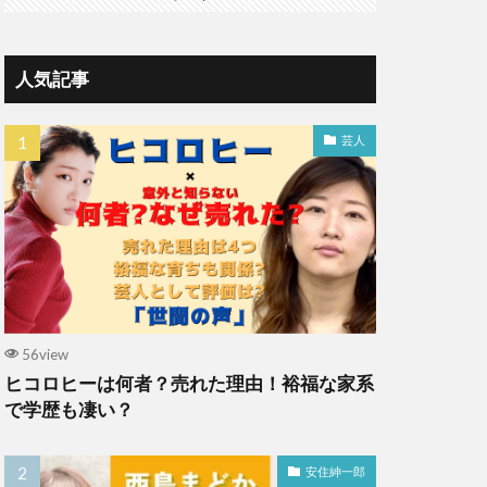
人気記事
芸人
56view
ヒコロヒーは何者？売れた理由！裕福な家系
で学歴も凄い？
安住紳一郎