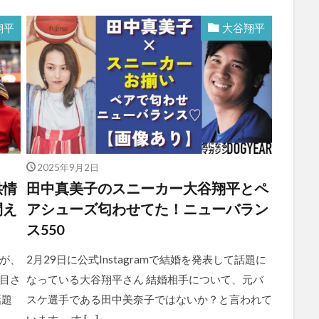
翔平
大谷翔平
2025年9月2日
供情
田中真美子のスニーカー大谷翔平とペ
間え
アシューズ匂わせてた！ニューバラン
ス550
が、
2月29日に公式Instagramで結婚を発表して話題に
目さ
なっている大谷翔平さん 結婚相手について、元バ
話題
スケ選手である田中美奈子ではないか？と言われて