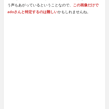
う声もあがっているということなので、
この画像だけで
adoさんと特定するのは難しい
かもしれませんね。