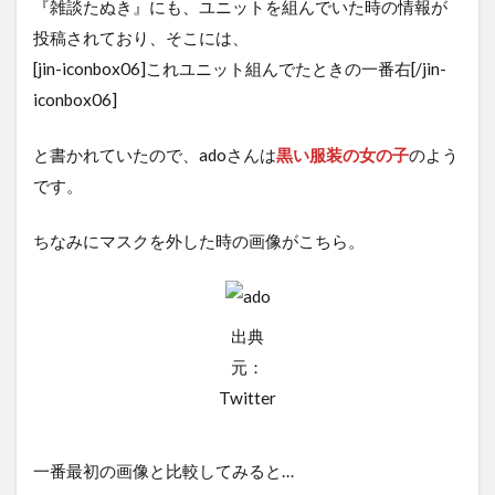
『雑談たぬき』にも、ユニットを組んでいた時の情報が
投稿されており、そこには、
[jin-iconbox06]これユニット組んでたときの一番右[/jin-
iconbox06]
と書かれていたので、adoさんは
黒い服装の女の子
のよう
です。
ちなみにマスクを外した時の画像がこちら。
出典
元：
Twitter
一番最初の画像と比較してみると…