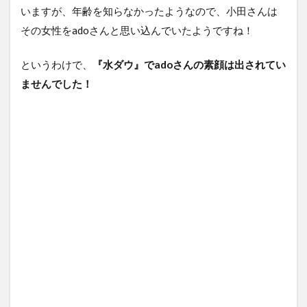
いますが、年齢を知らなかったようなので、小田さんは
その女性をadoさんと思い込んでいたようですね！
というわけで、
『水ダウ』でadoさんの素顔は出されてい
ませんでした！