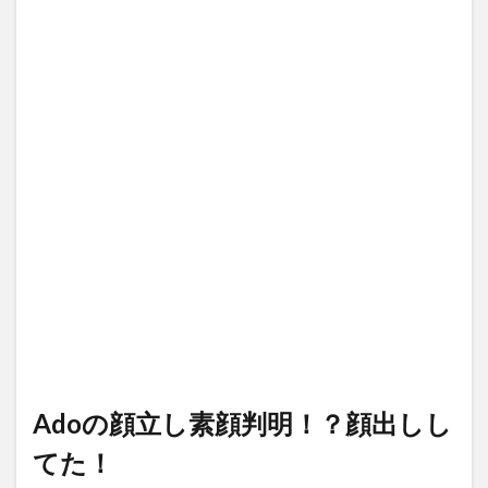
Adoの顔立し素顔判明！？顔出しし
てた！