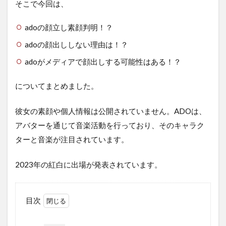
そこで今回は、
adoの顔立し素顔判明！？
adoの顔出ししない理由は！？
adoがメディアで顔出しする可能性はある！？
についてまとめました。
彼女の素顔や個人情報は公開されていません。ADOは、
アバターを通じて音楽活動を行っており、そのキャラク
ターと音楽が注目されています。
2023年の紅白に出場が発表されています。
目次