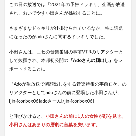
この日の放送では『2021年の予告ドッキリ』企画が放送
され、おいでやす小田さんが挑戦することに。
さまざまなドッキリが仕掛けられているなか、特に話題
になったのがadoさんに関するドッキリでした。
小田さんは、ニセの音楽番組の事前VTRのリアクターと
して抜擢され、本邦初公開の
『Adoさんの顔出し』
をレ
ポートすることに。
『Adoが生放送で初顔出しをする音楽特番の事前ロケ』の
リアクターとしてadoさんの前に登場した小田さんが、
[jin-iconbox06]adoさーん[/jin-iconbox06]
と呼びかけると、
小田さんの前に1人の女性が顔を見せ、
小田さんはあまりの層劇に言葉を失います。