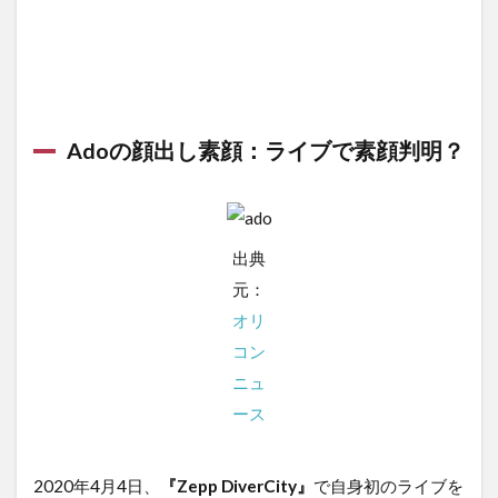
Adoの顔出し素顔：ライブで素顔判明？
出典
元：
オリ
コン
ニュ
ース
2020年4月4日、
『Zepp DiverCity』
で自身初のライブを