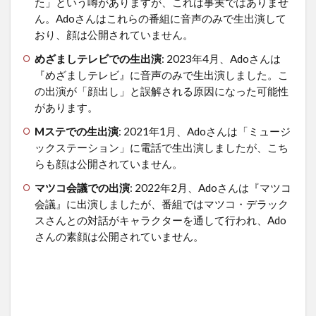
た」という噂がありますが、これは事実ではありませ
ん。Adoさんはこれらの番組に音声のみで生出演して
おり、顔は公開されていません。
めざましテレビでの生出演
: 2023年4月、Adoさんは
『めざましテレビ』に音声のみで生出演しました。こ
の出演が「顔出し」と誤解される原因になった可能性
があります。
Mステでの生出演
: 2021年1月、Adoさんは「ミュージ
ックステーション」に電話で生出演しましたが、こち
らも顔は公開されていません。
マツコ会議での出演
: 2022年2月、Adoさんは『マツコ
会議』に出演しましたが、番組ではマツコ・デラック
スさんとの対話がキャラクターを通して行われ、Ado
さんの素顔は公開されていません。