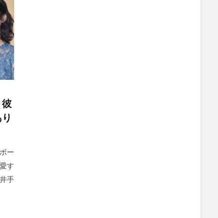
？彼
あり
ボー
愛す
井手