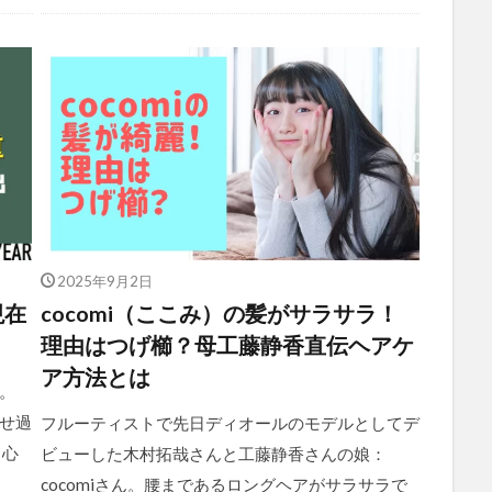
2025年9月2日
現在
cocomi（ここみ）の髪がサラサラ！
理由はつげ櫛？母工藤静香直伝ヘアケ
ア方法とは
。
せ過
フルーティストで先日ディオールのモデルとしてデ
 心
ビューした木村拓哉さんと工藤静香さんの娘：
cocomiさん。腰まであるロングヘアがサラサラで