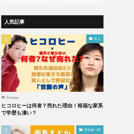
人気記事
芸人
56view
ヒコロヒーは何者？売れた理由！裕福な家系
で学歴も凄い？
安住紳一郎