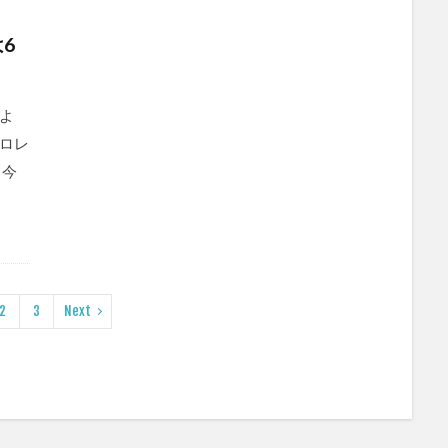
6
よ
ロレ
 今
2
3
Next