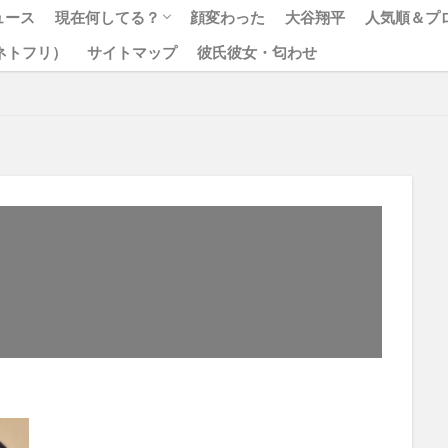
ュース
現在何してる？
顔変わった
大谷翔平
人気順＆プ
x（ネトフリ）
サイトマップ
彼氏彼女・匂わせ
松本人志
ジャニーズ