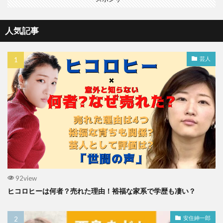
人気記事
芸人
92view
ヒコロヒーは何者？売れた理由！裕福な家系で学歴も凄い？
安住紳一郎