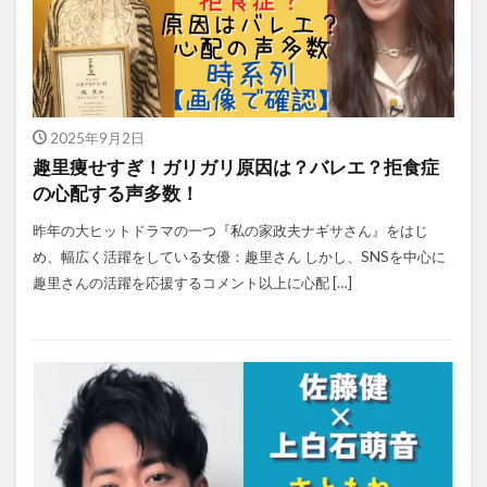
2025年9月2日
趣里痩せすぎ！ガリガリ原因は？バレエ？拒食症
の心配する声多数！
昨年の大ヒットドラマの一つ『私の家政夫ナギサさん』をはじ
め、幅広く活躍をしている女優：趣里さん しかし、SNSを中心に
趣里さんの活躍を応援するコメント以上に心配 […]