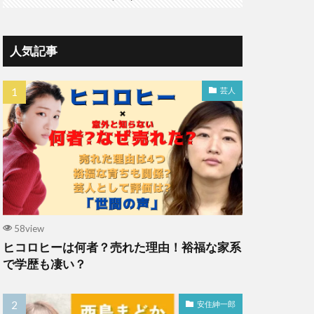
人気記事
芸人
58view
ヒコロヒーは何者？売れた理由！裕福な家系
で学歴も凄い？
安住紳一郎