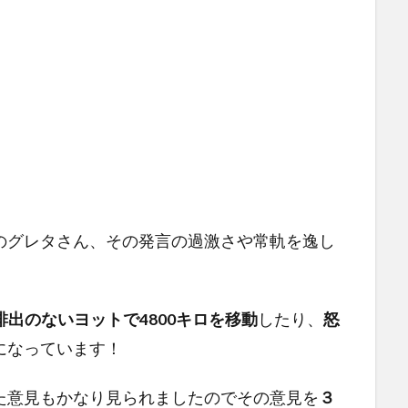
のグレタさん、その発言の過激さや常軌を逸し
排出のないヨットで4800キロを移動
したり、
怒
になっています！
た意見もかなり見られましたのでその意見を
３