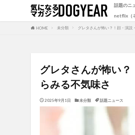
話題のニ
netfli
未分類
グレタさんが怖い？！顔・演説
HOME
グレタさんが怖い？
らみる不気味さ
2025年9月1日
未分類
話題ニュース