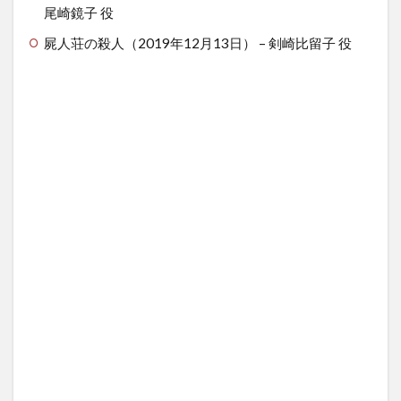
尾崎鏡子 役
屍人荘の殺人（2019年12月13日） – 剣崎比留子 役