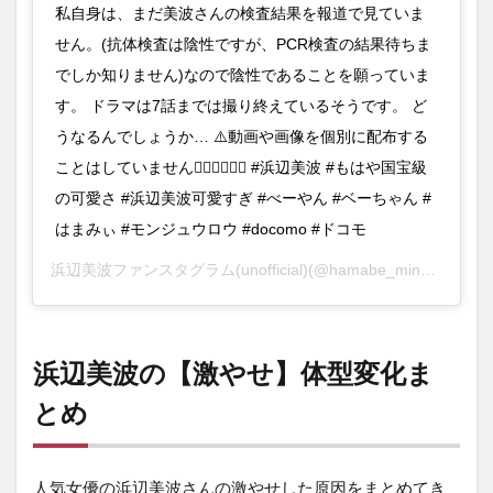
私自身は、まだ美波さんの検査結果を報道で見ていま
せん。(抗体検査は陰性ですが、PCR検査の結果待ちま
でしか知りません)なので陰性であることを願っていま
す。 ドラマは7話までは撮り終えているそうです。 ど
うなるんでしょうか… ⚠️動画や画像を個別に配布する
ことはしていません🙅‍♀️🙅‍♀️🙅‍♀️ #浜辺美波 #もはや国宝級
の可愛さ #浜辺美波可愛すぎ #べーやん #ベーちゃん #
はまみぃ #モンジュウロウ #docomo #ドコモ
浜辺美波ファンスタグラム(unofficial)
(@hamabe_minami_fanstagram)がシェアした投稿 –
浜辺美波の【激やせ】体型変化ま
とめ
人気女優の浜辺美波さんの激やせした原因をまとめてき