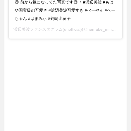
😆 前から気になってた写真です😊 ⭐️ #浜辺美波 #もは
や国宝級の可愛さ #浜辺美波可愛すぎ #べーやん #ベー
ちゃん #はまみぃ #剣崎比留子
浜辺美波ファンスタグラム(unofficial)
(@hamabe_minami_fanstagram)がシェアした投稿 –