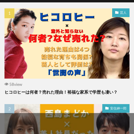
芸人
58view
ヒコロヒーは何者？売れた理由！裕福な家系で学歴も凄い？
安住紳一郎