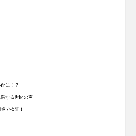
心配に！？
に関する世間の声
画像で検証！