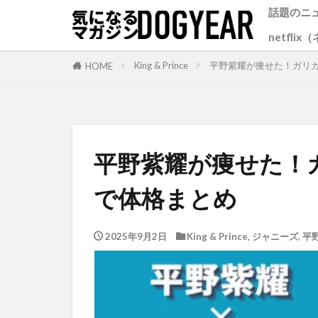
話題のニ
netfli
King & Prince
平野紫耀が痩せた！ガリ
HOME
平野紫耀が痩せた！
で体格まとめ
2025年9月2日
King & Prince
,
ジャニーズ
,
平