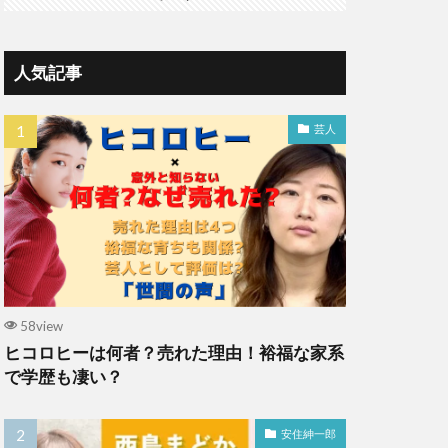
人気記事
芸人
58view
ヒコロヒーは何者？売れた理由！裕福な家系
で学歴も凄い？
安住紳一郎