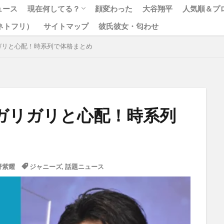
ュース
現在何してる？
顔変わった
大谷翔平
人気順＆プ
x（ネトフリ）
サイトマップ
彼氏彼女・匂わせ
松本人志
ジャニーズ
ガリと心配！時系列で体格まとめ
ガリガリと心配！時系列
野紫耀
ジャニーズ
,
話題ニュース