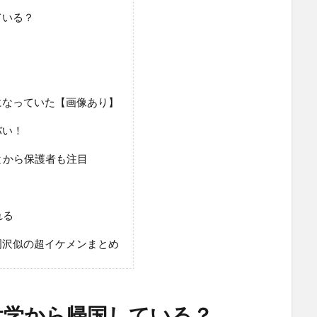
ている？
になっていた【画像あり】
バい！
とから保護者も注目
れる
岡沢似の超イケメンまとめ
大学から帰国している？