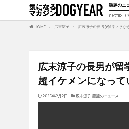
話題のニ
netfli
広末涼子
広末涼子の長男が留学大学か
HOME
広末涼子の長男が留
超イケメンになって
2025年9月2日
広末涼子
,
話題のニュース