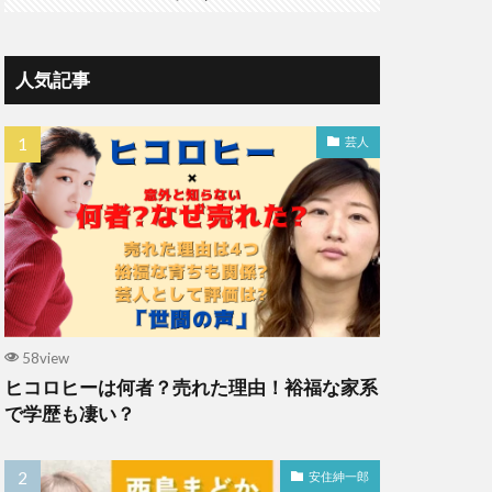
人気記事
芸人
58view
ヒコロヒーは何者？売れた理由！裕福な家系
で学歴も凄い？
安住紳一郎