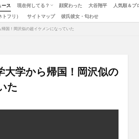
ュース
現在何してる？
顔変わった
大谷翔平
人気順＆プ
x（ネトフリ）
サイトマップ
彼氏彼女・匂わせ
松本人志
ジャニーズ
ら帰国！岡沢似の超イケメンになっていた
学大学から帰国！岡沢似の
いた