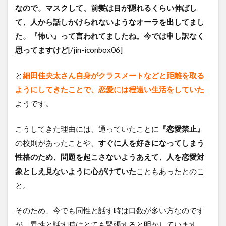
なので。マスクして、前髪は目が隠れるくらい伸ばし
て、人から話しかけられないようなオーラを出してまし
た。『怖い』って言われてましたね。今では申し訳なく
思ってますけど
[/jin-iconbox06]
と
細田佳央太さん自身がクラスメートなどと距離を取る
ようにしてきたことで、恋愛には程遠い生活をしていた
ようです。
こうしてきた理由には、通っていたことに
『恋愛禁止』
の校則があったことや、
すぐに人を好きになってしまう
性格のため、問題を起こさないようあえて、人を恋愛対
象としえ見ないように心がけていた
こともあったとのこ
と。
そのため、今でも同性と話す時は口数が多い方なのです
が、異性と話す時はとても緊張すると明かしています。