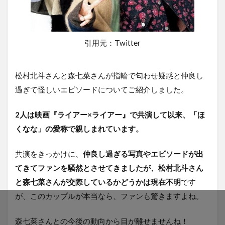
引用元：Twitter
松村北斗さんと森七菜さんが指輪で匂わせ疑惑と仲良し
過ぎて怪しいエピソードについてご紹介しました。
2人は映画『ライアー×ライアー』で共演して以来、「ほ
くなな」の愛称で親しまれています。
共演をきっかけに、
仲良し過ぎる写真やエピソードが出
てきてファンを騒然とさせてきましたが、松村北斗さん
と森七菜さんが交際しているかどうかは現在不明
です
が、このカップルが本当なら、ファンも驚きますよね。
森七菜さんとの今後の動向から目が離せませんね！