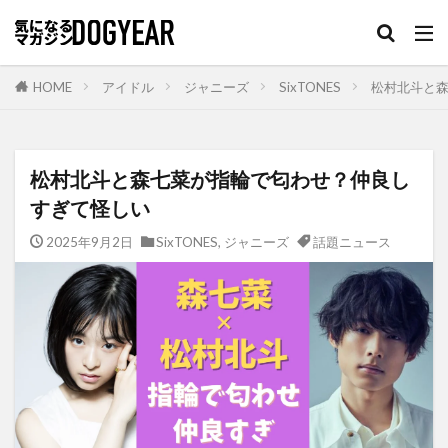
HOME
アイドル
ジャニーズ
SixTONES
松村北斗と
松村北斗と森七菜が指輪で匂わせ？仲良し
すぎて怪しい
2025年9月2日
SixTONES
,
ジャニーズ
話題ニュース