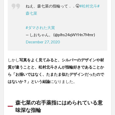
ねえ、森七菜の指輪って．．🤫
#松村北斗
#
森七菜
#ダマされた大賞
— しおちゃん。 (@plhs24qWYHn7Mmr)
December 27, 2020
しかし
写真をよく見てみると、シルバーのデザインや材
質が違うことと、松村北斗さんが指輪好きであることか
ら「お揃いではなく、たまたま似たデザインだったので
はないか？」という結論
になりました。
森七菜の右手薬指にはめられている意
味深な指輪