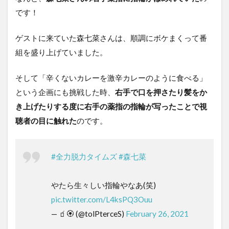
です！
ゲストに来ていた森七菜さんは、順調にボケまくって番
組を盛り上げていました。
そして「辛くないカレーを激辛カレーのように食べる」
という企画にも挑戦した時、
右手で口を押さたり髪をか
き上げたりする度に右手の薬指の指輪が
写った
ことで視
聴者の目に触れた
のです。
#全力脱力タイムズ
#森七菜
やたら生々しい指輪やなあ(笑)
pic.twitter.com/L4ksPQ3Ouu
— 🧃🏵 (@tolPterceS)
February 26, 2021