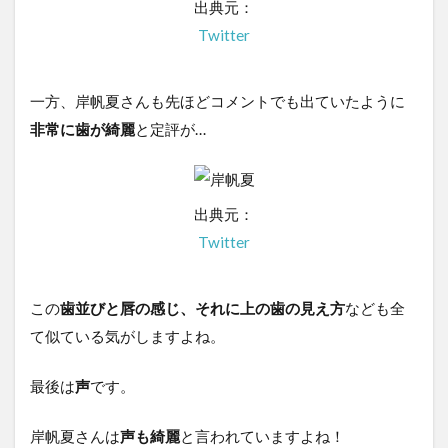
出典元：
Twitter
一方、岸帆夏さんも先ほどコメントでも出ていたように
非常に歯が綺麗
と定評が…
出典元：
Twitter
この
歯並びと唇の感じ、それに上の歯の見え方
なども全
て似ている気がしますよね。
最後は
声
です。
岸帆夏さんは
声も綺麗
と言われていますよね！