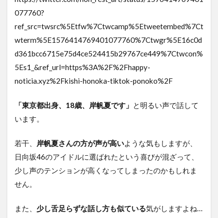
077760?
ref_src=twsrc%5Etfw%7Ctwcamp%5Etweetembed%7Ct
wterm%5E1576414769401077760%7Ctwgr%5E16c0d
d361bcc6715e75d4ce524415b29767ce449%7Ctwcon%
5Es1_&ref_url=https%3A%2F%2Fhappy-
noticia.xyz%2Fkishi-honoka-tiktok-ponoko%2F
「東京都出身、18歳、岸帆夏です」
と明るい声で話して
います。
若干、
岸帆夏さんの方が声が高い
ような気もしますが、
日向坂46のアイドルに選ばれたという喜びが混ざって、
少し声のテンションが高くなってしまったのかもしれま
せん。
また、
少し舌足らずな話し方も似ている
気がしますよね…