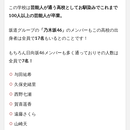
この学校は
芸能人が通う高校としてお馴染みでこれまで
100人以上の芸能人が卒業。
坂道グループの
「乃木坂46」
のメンバーもこの高校の出
身者は全員で
17名
もいるとのことです！
もちろん日向坂46メンバーも多く通っておりその人数は
全員で
7名！
与田祐希
久保史緒里
西野七瀬
賀喜遥香
遠藤さくら
山崎天