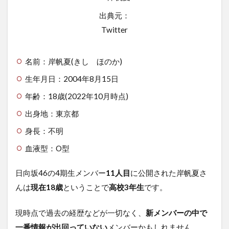
出典元：
Twitter
名前：岸帆夏(きし ほのか)
生年月日：2004年8月15日
年齢：18歳(2022年10月時点)
出身地：東京都
身長：不明
血液型：O型
日向坂46の4期生メンバー
11人目
に公開された岸帆夏さ
んは
現在18歳
ということで
高校3年生
です。
現時点で過去の経歴などが一切なく、
新
メンバーの中で
一番情報が出回っていない
メンバーかもしれません。