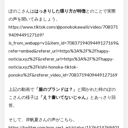
ぽのこさんは
はっきりした喋り方が特徴
とのことで実際
の声を聞いてみましょう。
https://www.tiktok.com/@ponokokawaiii/video/708371
9409449127169?
is_from_webapp=v1&item_id=7083719409449127169&
refer=embed&referer_url=https%3A%2F%2Fhappy-
noticia.xyz%2F&referer_url=https%3A%2F%2Fhappy-
noticia.xyz%2Fkishi-honoka-tiktok-
ponoko%2F&referer_video_id=7083719409449127169
上記の動画で
「服のブランドは？」
と聞かれた時のぽの
こさんの様子は
「え？書いてないじゃん」
とあっさり回
答。
そして、岸帆夏さんの声がこちら。
https://twitter.com/non_rest_art/status/1576414769401