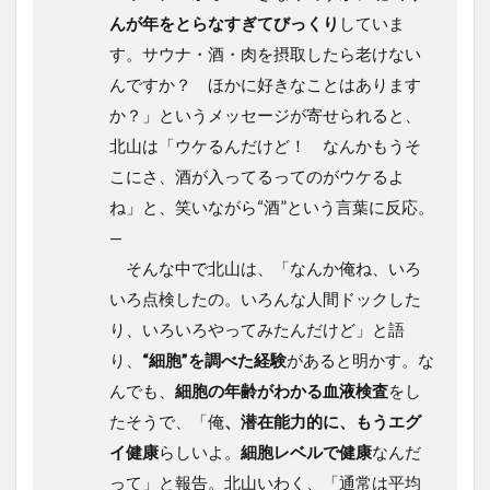
んが年をとらなすぎてびっくり
していま
す。サウナ・酒・肉を摂取したら老けない
んですか？ ほかに好きなことはあります
か？」というメッセージが寄せられると、
北山は「ウケるんだけど！ なんかもうそ
こにさ、酒が入ってるってのがウケるよ
ね」と、笑いながら“酒”という言葉に反応。
—
そんな中で北山は、「なんか俺ね、いろ
いろ点検したの。いろんな人間ドックした
り、いろいろやってみたんだけど」と語
り、
“細胞”を調べた経験
があると明かす。な
んでも、
細胞の年齢がわかる血液検査
をし
たそうで、「俺
、潜在能力的に、もうエグ
イ健康
らしいよ。
細胞レベルで健康
なんだ
って」と報告。北山いわく、「通常は平均