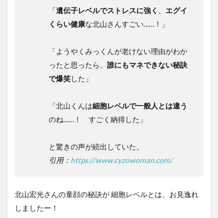
「
遺伝子レベルでストレスに強く
、
エグイ
くらい健康
な北山さんすごい……！」
「ようやくみっくんが老けない理由がわか
ったと思ったら、
誰にもマネできない秘訣
で爆笑
した」
「北山くんは
細胞レベルで一般人とは違う
のね……！ すごく納得した」
と驚きの声が続出していた。
引用：
https://www.cyzowoman.com/
北山宏光さんの童顔の秘訣が 細胞レベルとは、お見逸れ
しましたー！