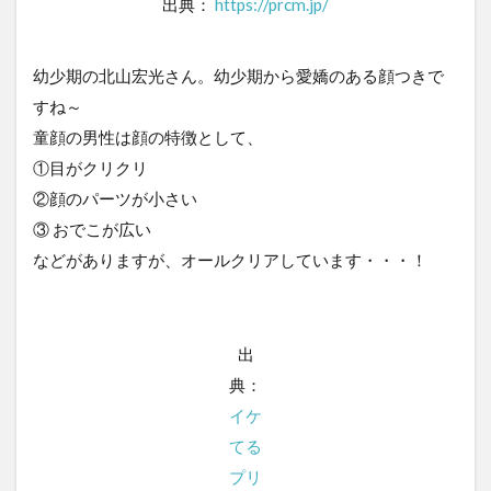
出典：
https://prcm.jp/
幼少期の北山宏光さん。幼少期から愛嬌のある顔つきで
すね～
童顔の男性は顔の特徴として、
①目がクリクリ
②顔のパーツが小さい
③ おでこが広い
などがありますが、オールクリアしています・・・！
出
典：
イケ
てる
プリ