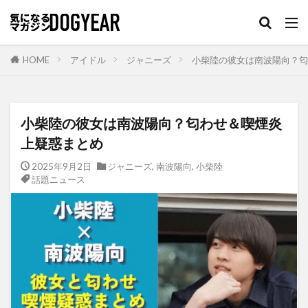
HOME
アイドル
ジャニーズ
小柴陸の彼女は南波陽向？匂
小柴陸の彼女は南波陽向？匂わせ＆喫煙炎
上疑惑まとめ
2025年9月2日
ジャニーズ
,
南波陽向
,
小柴陸
話題ニュース