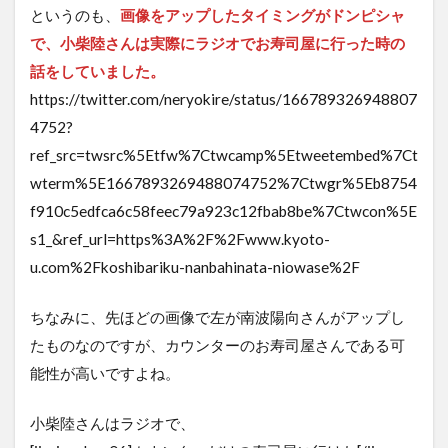
というのも、
画像をアップしたタイミングがドンピシャ
で、小柴陸さんは実際にラジオでお寿司屋に行った時の
話をしていました。
https://twitter.com/neryokire/status/166789326948807
4752?
ref_src=twsrc%5Etfw%7Ctwcamp%5Etweetembed%7Ct
wterm%5E1667893269488074752%7Ctwgr%5Eb8754
f910c5edfca6c58feec79a923c12fbab8be%7Ctwcon%5E
s1_&ref_url=https%3A%2F%2Fwww.kyoto-
u.com%2Fkoshibariku-nanbahinata-niowase%2F
ちなみに、先ほどの画像で左が南波陽向さんがアップし
たものなのですが、カウンターのお寿司屋さんである可
能性が高いですよね。
小柴陸さんはラジオで、