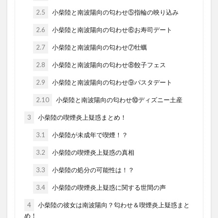
2.5
小柴陸と南波陽向の匂わせ⑤指輪の映り込み
2.6
小柴陸と南波陽向の匂わせ⑥お寿司デート
2.7
小柴陸と南波陽向の匂わせ⑦牡蠣
2.8
小柴陸と南波陽向の匂わせ⑧餃子フェス
2.9
小柴陸と南波陽向の匂わせ⑨パスタデート
2.10
小柴陸と南波陽向の匂わせ⑩ディズニー土産
3
小柴陸の喫煙炎上疑惑まとめ！
3.1
小柴陸が未成年で喫煙！？
3.2
小柴陸の喫煙炎上疑惑の真相
3.3
小柴陸の処分の可能性は！？
3.4
小柴陸の喫煙炎上疑惑に関する世間の声
4
小柴陸の彼女は南波陽向？匂わせ＆喫煙炎上疑惑まと
め！