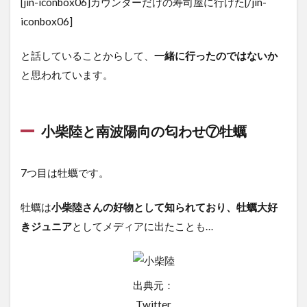
[jin-iconbox06]カウンターだけの寿司屋に行けた[/jin-
iconbox06]
と話していることからして、
一緒に行ったのではないか
と思われています。
小柴陸と南波陽向の匂わせ⑦牡蠣
7つ目は牡蠣です。
牡蠣は
小柴陸さんの好物として知られており、牡蠣大好
きジュニア
としてメディアに出たことも…
出典元：
Twitter