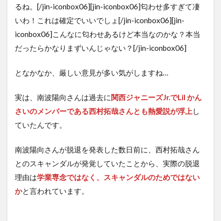
るね。[/jin-iconbox06][jin-iconbox06]匂わせ多すぎて凄
いわ！これは確定でいいでしょ[/jin-iconbox06][jin-
iconbox06]こんなに匂わせあるけど本当なのかな？本当
だったらかなりまずいんじゃない？[/jin-iconbox06]
となかなか、厳しい意見が多い気がしますね…
実は、南波陽向さんは過去に
関西ジャニーズJr.でLil かん
さいのメンバーである西村拓哉さんとも熱愛説が浮上
し
ていたんです。
南波陽向さんが脱退を発表した数日前に、西村拓哉さん
とのスキャンダルが発覚していたことから、実際の脱退
理由は
学業専念ではなく、スキャンダルのためではない
か
と言われています。