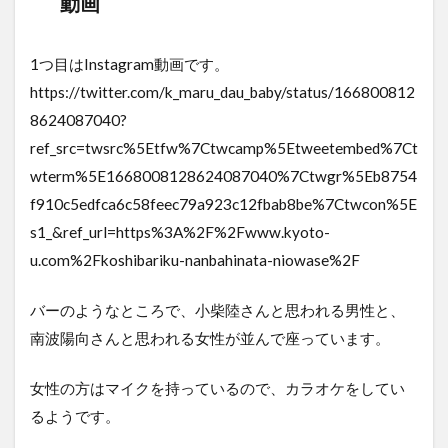
動画
1つ目はInstagram動画です。
https://twitter.com/k_maru_dau_baby/status/166800812
8624087040?
ref_src=twsrc%5Etfw%7Ctwcamp%5Etweetembed%7Ct
wterm%5E1668008128624087040%7Ctwgr%5Eb8754
f910c5edfca6c58feec79a923c12fbab8be%7Ctwcon%5E
s1_&ref_url=https%3A%2F%2Fwww.kyoto-
u.com%2Fkoshibariku-nanbahinata-niowase%2F
バーのようなところで、小柴陸さんと思われる男性と、
南波陽向さんと思われる女性が並んで座っています。
女性の方はマイクを持っているので、カラオケをしてい
るようです。