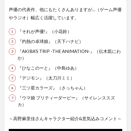
声優の代表作、他にもたくさんありますが…（ゲーム声優
やラジオ）幅広く活躍しています。
『それが声優!』（小花鈴）
『灼熱の卓球娘』（天下ハナビ）
『AKIBA’S TRIP -THE ANIMATION-』（伝木凱にわ
か）
『ひなこのーと』（中島ゆあ）
『デジモン』（太刀川ミミ）
『三ツ星カラーズ』（さっちゃん）
『ウマ娘 プリティーダービー』（サイレンススズ
カ）
～高野麻里佳さんキャラクター紹介&意気込みコメント～