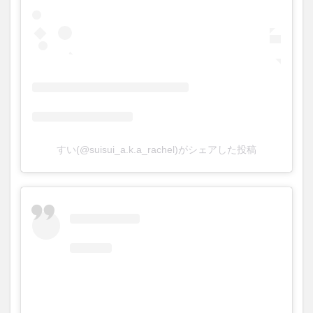
すい(@suisui_a.k.a_rachel)がシェアした投稿