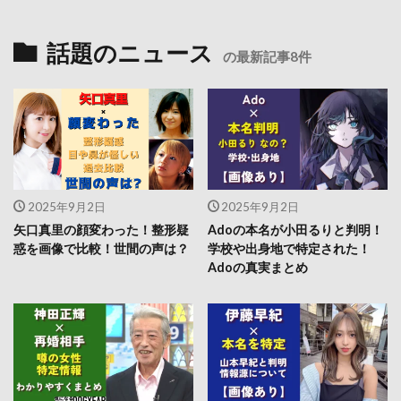
話題のニュース
の最新記事8件
2025年9月2日
2025年9月2日
矢口真里の顔変わった！整形疑
Adoの本名が小田るりと判明！
惑を画像で比較！世間の声は？
学校や出身地で特定された！
Adoの真実まとめ