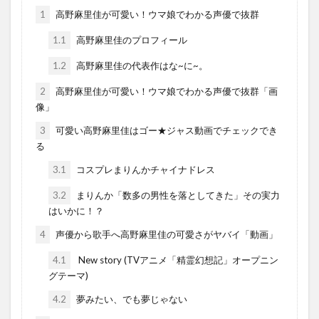
1
高野麻里佳が可愛い！ウマ娘でわかる声優で抜群
1.1
高野麻里佳のプロフィール
1.2
高野麻里佳の代表作はな~に~。
2
高野麻里佳が可愛い！ウマ娘でわかる声優で抜群「画
像」
3
可愛い高野麻里佳はゴー★ジャス動画でチェックでき
る
3.1
コスプレまりんかチャイナドレス
3.2
まりんか「数多の男性を落としてきた」その実力
はいかに！？
4
声優から歌手へ高野麻里佳の可愛さがヤバイ「動画」
4.1
New story (TVアニメ「精霊幻想記」オープニン
グテーマ)
4.2
夢みたい、でも夢じゃない