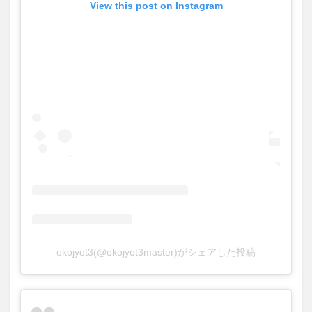
View this post on Instagram
okojyot3(@okojyot3master)がシェアした投稿