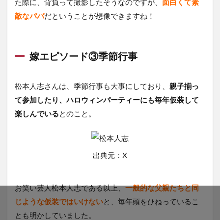
た際に、背負って撮影したそうなのですが、
面白くて素
敵なパパ
だということが想像できますね！
嫁エピソード③季節行事
松本人志さんは、季節行事も大事にしており、
親子揃っ
て参加したり、ハロウィンパーティーにも毎年仮装して
楽しんでいる
とのこと。
出典元：X
お笑い芸人松本人志である以上、
一般的な父親たちと同
じような仮装ではいけない
と、毎年頭をひねっているこ
とも明かしていました。