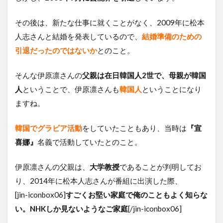
その後は、新たな仕事に就くことがなく、2009年に松本
人志さんと結婚を発表しているので、
結婚準備のための
引退だったのではないか
とのこと。
そんな伊原凛さんの
父親は在日韓国人2世で、母親が韓国
人
ということで、伊原凛さんも
韓国人
ということになり
ますね。
韓国でグラビア活動
をしていたこともあり、当時は
『宣
喜娜』
名義で活動していたとのこと。
伊原凛さんの父親は、
大学教授
であることが判明してお
り、2014年に松本人志さんが番組に出演した際、
[jin-iconbox06]
すごくお堅い家庭で俺のこともよく知らな
い。NHKしか見ないようなご家庭
[/jin-iconbox06]