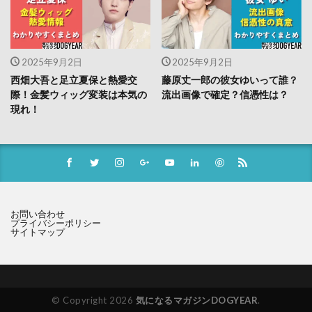
2025年9月2日
2025年9月2日
西畑大吾と足立夏保と熱愛交
藤原丈一郎の彼女ゆいって誰？
際！金髪ウィッグ変装は本気の
流出画像で確定？信憑性は？
現れ！
お問い合わせ
プライバシーポリシー
サイトマップ
© Copyright 2026
気になるマガジンDOGYEAR
.