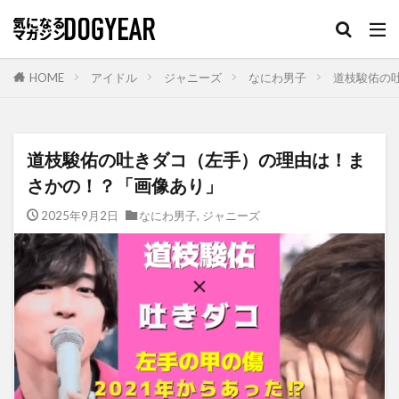
HOME
アイドル
ジャニーズ
なにわ男子
道枝駿佑の
道枝駿佑の吐きダコ（左手）の理由は！ま
さかの！？「画像あり」
2025年9月2日
なにわ男子
,
ジャニーズ