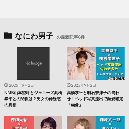
なにわ男子
の最新記事8件
2025年9月2日
2025年9月2日
NMB山本望叶とジャニーズ髙橋
高橋恭平と明石奈津子の匂わ
恭平との関係は？男女の仲疑惑
せ！ベッド写真流出で熱愛確定
の真相
「画像」