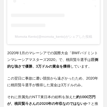
Momota Kento(@momota_kento)がシェアした投稿
2020年1月のマレーシアでの国際大会「BWFバドミント
ンマレーシアマスターズ2020」で、桃田賢斗選手は
圧倒
的な強さで優勝、3万ドルの賞金を獲得
しています。
この翌日に事故に遭い競技から遠ざかったため、2020年
に桃田賢斗選手が獲得した賞金は3万ドルのみ。
それに所属先のNTT東日本の給料を加えた
約1000万円
が、桃田賢斗さんの2020年の年収なのではないか
？と推