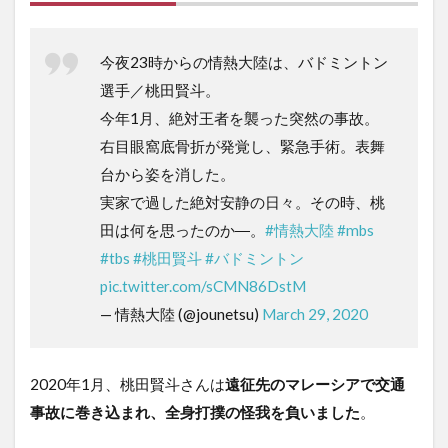
今夜23時からの情熱大陸は、バドミントン
選手／桃田賢斗。
今年1月、絶対王者を襲った突然の事故。
右目眼窩底骨折が発覚し、緊急手術。表舞
台から姿を消した。
実家で過した絶対安静の日々。その時、桃
田は何を思ったのか―。
#情熱大陸
#mbs
#tbs
#桃田賢斗
#バドミントン
pic.twitter.com/sCMN86DstM
— 情熱大陸 (@jounetsu)
March 29, 2020
2020年1月、桃田賢斗さんは
遠征先のマレーシアで交通
事故に巻き込まれ、全身打撲の怪我を負いました
。