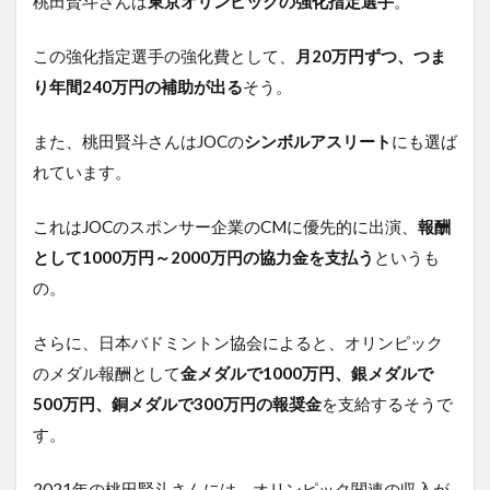
桃田賢斗さんは
東京オリンピックの強化指定選手
。
この強化指定選手の強化費として、
月20万円ずつ、つま
り年間240万円の補助が出る
そう。
また、桃田賢斗さんはJOCの
シンボルアスリート
にも選ば
れています。
これはJOCのスポンサー企業のCMに優先的に出演、
報酬
として1000万円～2000万円の協力金を支払う
というも
の。
さらに、日本バドミントン協会によると、オリンピック
のメダル報酬として
金メダルで1000万円、銀メダルで
500万円、銅メダルで300万円の報奨金
を支給するそうで
す。
2021年の桃田賢斗さんには、オリンピック関連の収入が