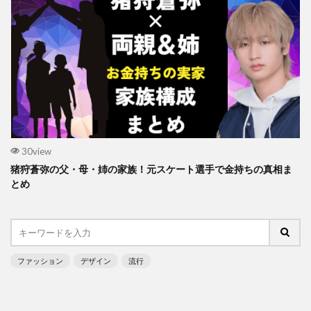
30view
猪狩蒼弥の父・母・姉の家族！元スケート選手で金持ちの真相ま
とめ
ファッション
デザイン
流行