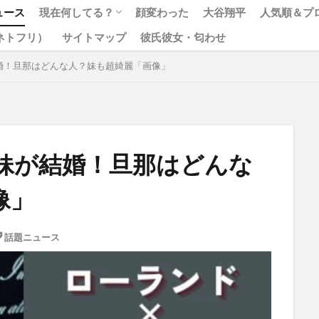
ュース
現在何してる？
顔変わった
大谷翔平
人気順＆プ
x（ネトフリ）
サイトマップ
彼氏彼女・匂わせ
松本人志
ジャニーズ
婚！旦那はどんな人？妹も超綺麗「画像」
妹が結婚！旦那はどんな
像」
話題ニュース