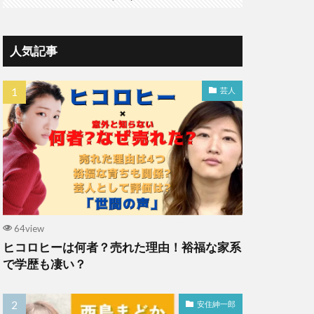
人気記事
芸人
64view
ヒコロヒーは何者？売れた理由！裕福な家系
で学歴も凄い？
安住紳一郎