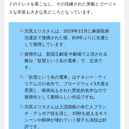
ドのドレスを着こなし、その洗練された美貌とゴージャ
スな衣装も大きな見どころとなっています。
沢尻エリカさんは、2019年11月に麻薬取締
法違反で逮捕された後、約4年ぶりに女優と
して復帰しています。
復帰作は、新国立劇場 中劇場で上演される
舞台「欲望という名の電車」で、主演で
す。
「欲望という名の電車」はテネシー・ウィ
リアムズの名作で、ブロードウェイ3大賞を
受賞し、映画化もされた歴史的名作なので
復帰作として素晴らしい作品ですね。
沢尻エリカさんは上流階級の未亡人ブラン
チ・デュボア役を演じ、10秒を超えるキス
シーンや精神が壊れていく様子も演技は好
評です。