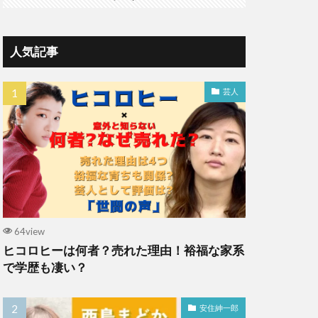
人気記事
芸人
64view
ヒコロヒーは何者？売れた理由！裕福な家系
で学歴も凄い？
安住紳一郎