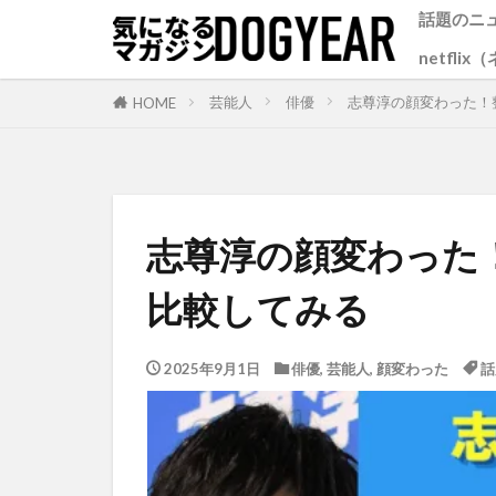
話題のニ
netfli
芸能人
俳優
志尊淳の顔変わった！
HOME
志尊淳の顔変わった
比較してみる
2025年9月1日
俳優
,
芸能人
,
顔変わった
話