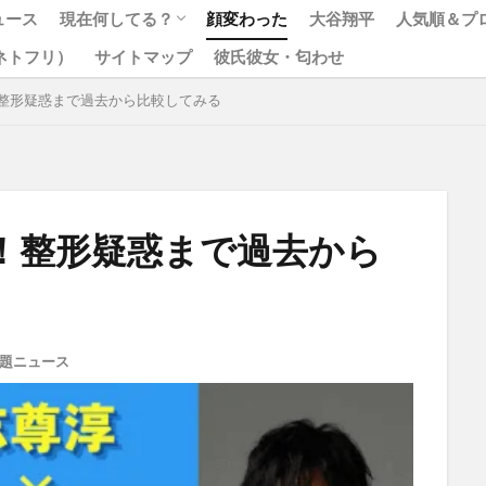
ュース
現在何してる？
顔変わった
大谷翔平
人気順＆プ
x（ネトフリ）
サイトマップ
彼氏彼女・匂わせ
松本人志
ジャニーズ
整形疑惑まで過去から比較してみる
！整形疑惑まで過去から
題ニュース