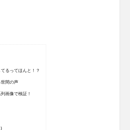
してるってほんと！？
る世間の声
系列画像で検証！
)