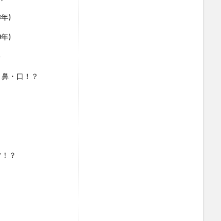
年)
年)
)
・鼻・口！？
マ！？