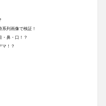
？
時系列画像で検証！
目・鼻・口！？
デマ！？