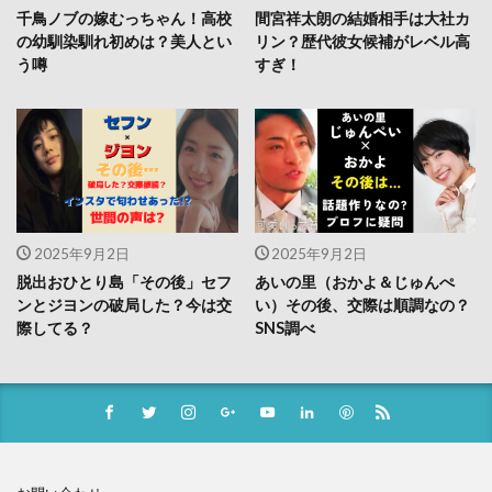
千鳥ノブの嫁むっちゃん！高校
間宮祥太朗の結婚相手は大社カ
の幼馴染馴れ初めは？美人とい
リン？歴代彼女候補がレベル高
う噂
すぎ！
2025年9月2日
2025年9月2日
脱出おひとり島「その後」セフ
あいの里（おかよ＆じゅんぺ
ンとジヨンの破局した？今は交
い）その後、交際は順調なの？
際してる？
SNS調べ