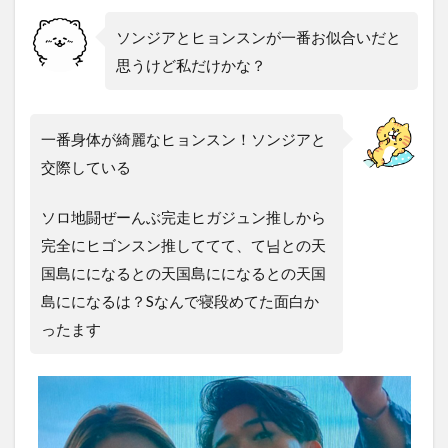
ソンジアとヒョンスンが一番お似合いだと
思うけど私だけかな？
一番身体が綺麗なヒョンスン！ソンジアと
交際している
ソロ地闘ぜーんぶ完走ヒガジュン推し
から
完全にヒゴンスン推しててて、て님との天
国島にになるとの天国島にになるとの天国
島にになる
は？Sなんで寝段めてた面白か
ったます