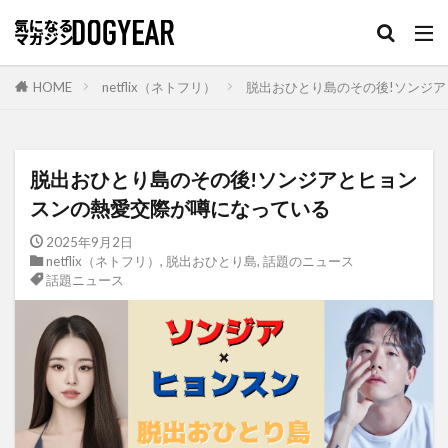
HOME
netflix（ネトフリ）
脱出おひとり島のその後!ソンジ
脱出おひとり島のその後!ソンジアとヒョン
スンの熱愛交際が噂になっている
2025年9月2日
netflix（ネトフリ）
,
脱出おひとり島
,
話題のニュース
話題ニュース