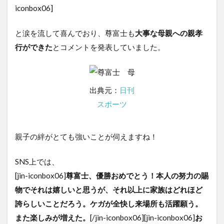
iconbox06]
と涙を流して喜んでおり、尊富士も
大事な母親への親孝
行ができた
とコメントを発表していました。
出典元：
日刊
スポーツ
親子の絆がとても強いことが伺えますね！
SNS上では、
[jin-iconbox06]
尊富士、優勝おめでとう！本人の努力の賜
物でそれは嬉しいと思うが、それ以上に家族はどれほど
誇らしいことだろう。ケガが全快し来場所も活躍願う。
また楽しみが増えた。
[/jin-iconbox06][jin-iconbox06]
お