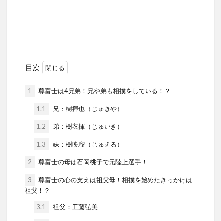
目次
1
尊富士は4兄弟！兄や弟も相撲をしている！？
1.1
兄：樹揮也（じゅきや）
1.2
弟：樹衣揮（じゅいき）
1.3
妹：樹映瑠（じゅえる）
2
尊富士の母は石岡桃子で元陸上選手！
3
尊富士の心の支えは祖父母！相撲を始めたきっかけは
祖父！？
3.1
祖父：工藤弘美