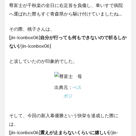
尊富士が千秋楽の全日に右足首を負傷し、車いすで病院
へ運ばれた際もすぐ青森県から駆け付けていましたね…
その際、桃子さんは、
[jin-iconbox06]
自分が行っても何もできないので祈るしか
ない
[/jin-iconbox06]
と涙していたのが印象的でした。
出典元：
べス
ポジ
そして、今回の新入幕優勝という快挙を達成した際に
は、
[jin-iconbox06]
震えが止まらないくらいに嬉しい
[/jin-