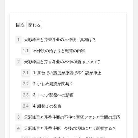
目次
1
天彩峰里と芹香斗亜の不仲説、真相は？
1.1
不仲説の始まりと報道の内容
2
天彩峰里と芹香斗亜の不仲の理由について
2.1
1. 舞台での態度が原因で不仲説が浮上
2.2
2. いじめ疑惑が関与？
2.3
3. トップ配役への影響
2.4
4. 組替えの発表
3
天彩峰里と芹香斗亜の不仲で宝塚ファンと世間の反応
4
天彩峰里と芹香斗亜、今後の活動にどう影響する？