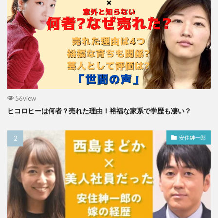
56view
ヒコロヒーは何者？売れた理由！裕福な家系で学歴も凄い？
安住紳一郎