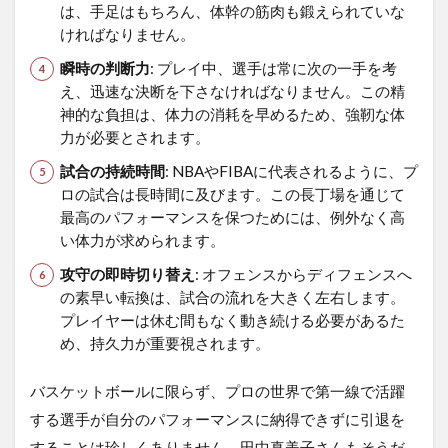
は、手足はもちろん、体幹の筋肉も鍛えられていな
ければなりません。
瞬時の判断力
: プレイ中、選手は常に次の一手を考
え、迅速な決断を下さなければなりません。この精
神的な負担は、体力の消耗を早めるため、強靭な体
力が必要とされます。
試合の持続時間
: NBAやFIBAに代表されるように、プ
ロの試合は長時間に及びます。この長丁場を通じて
最高のパフォーマンスを保つためには、例外なく高
い体力が求められます。
攻守の即時切り替え
: オフェンスからディフェンスへ
の素早い転換は、試合の流れを大きく左右します。
プレイヤーは休む間もなく動き続ける必要があるた
め、持久力が重要視されます。
バスケットボールに限らず、プロの世界で第一線で活躍
する選手が自分のパフォーマンスに納得できずに引退を
することは珍しくありません。田中真美子さんもそうだ