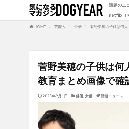
話題のニ
netfli
芸能人
俳優
菅野美穂の子供は何人
HOME
菅野美穂の子供は何
教育まとめ画像で確
2025年9月1日
俳優
,
女優
話題ニュース