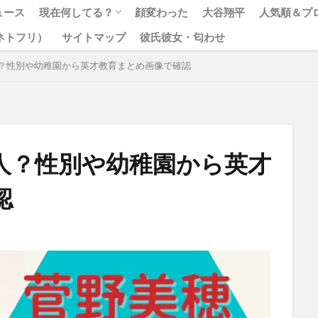
ュース
現在何してる？
顔変わった
大谷翔平
人気順＆プ
x（ネトフリ）
サイトマップ
彼氏彼女・匂わせ
松本人志
ジャニーズ
？性別や幼稚園から英才教育まとめ画像で確認
人？性別や幼稚園から英才
認