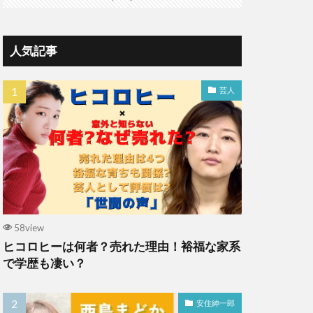
人気記事
芸人
58view
ヒコロヒーは何者？売れた理由！裕福な家系
で学歴も凄い？
安住紳一郎