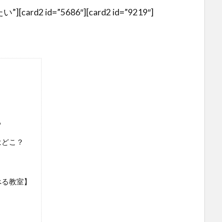
][card2 id=”5686″][card2 id=”9219″]
る
はどこ？
べる教室】