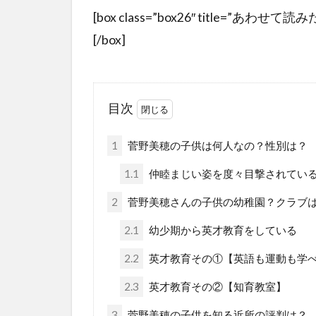
[box class=”box26″ title=”あわせて読みたい”
[/box]
目次
1
菅野美穂の子供は何人なの？性別は？
1.1
仲睦まじい姿を度々目撃されてい
2
菅野美穂さんの子供の幼稚園？クラブ
2.1
幼少期から英才教育をしている
2.2
英才教育その①【英語も運動も学
2.3
英才教育その②【知育教室】
3
菅野美穂の子供を知る近所の評判は？