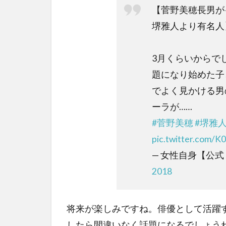
【菅野美穂長男が
堺雅人より有名人
3月くらいからで
題になり始めた子
でよく見かける男
ーラが……
#菅野美穂
#堺雅
pic.twitter.com/K
— 女性自身【公式・光
2018
将来が楽しみですね。俳優として活躍
したら間違いなく話題になるでしょう