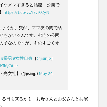
イケメンすぎると話題 公園で
】
https://t.co/vcYzyf02yN
しょうか。突然、ママ友の間で話
どもがいるんです。都内の公園
の子なのですが、ものすごくオ
人
#長男
#女性自身
［
@jisinjp
］
0KiKyOtUr
文社】 (@jisinjp)
May 24,
する日も来るかも、お母さんとお父さんと共演
ね。