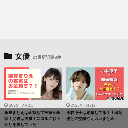
女優
の最新記事8件
2025年9月2日
2025年9月2日
飯豊まりえは金持ちで実家が豪
小林涼子は結婚してる？上田竜
邸！父親は役員？ニコルにお下
也との交際や元カレまとめ
がりを渡していた