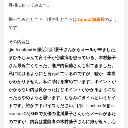
真相に迫ってみます。
探ってみたところ、噂の出どころは
Yahoo!知恵袋
のよう
です。
その内容は、
[jin-iconbox06]
最近北川景子さんからメールが来ました。
まひろちゃんて言う子が心臓病を患っている、木村藤子
さん最近亡くなった、瀬戸内寂聴さんも出てきました。
私に助けるようにと言われているのですが、嘘か、本当
かわかりません。私に助けを求めています。ポイントが
かからない内は良かったけどポイントがかかるようにな
ったらやめようと思います。ちなみにタイムというサイ
トです。誰かアドバイスください。
[/jin-iconbox06][jin-
iconbox06]
SNSで女優の北川景子さんからメールがきた
のですが、内容は霊能者の木村藤子さんに娘が近々、心