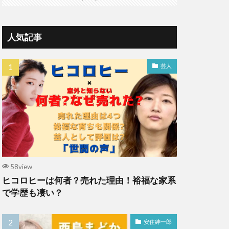
人気記事
芸人
58view
ヒコロヒーは何者？売れた理由！裕福な家系
で学歴も凄い？
安住紳一郎