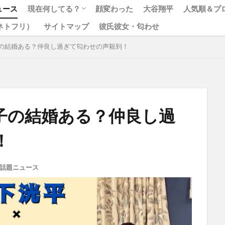
ュース
現在何してる？
顔変わった
大谷翔平
人気順＆プ
x（ネトフリ）
サイトマップ
彼氏彼女・匂わせ
松本人志
ジャニーズ
の結婚ある？仲良し過ぎて匂わせの声殺到！
子の結婚ある？仲良し過
！
話題ニュース