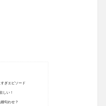
良すぎエピソード
欲しい！
結婚匂わせ？