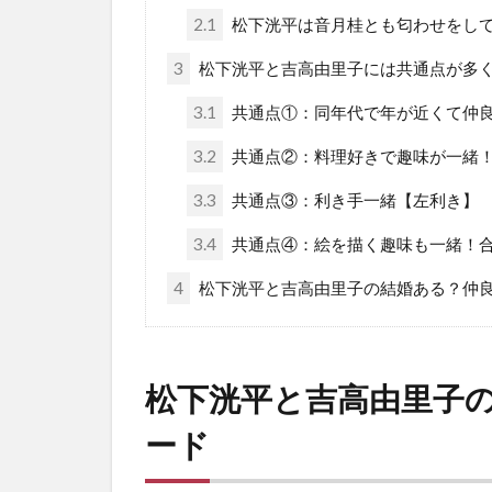
2.1
松下洸平は音月桂とも匂わせをし
3
松下洸平と吉高由里子には共通点が多
3.1
共通点①：同年代で年が近くて仲
3.2
共通点②：料理好きで趣味が一緒
3.3
共通点③：利き手一緒【左利き】
3.4
共通点④：絵を描く趣味も一緒！
4
松下洸平と吉高由里子の結婚ある？仲
松下洸平と吉高由里子
ード