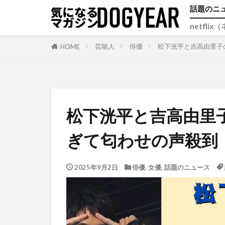
話題のニ
netfli
芸能人
俳優
松下洸平と吉高由里子
HOME
松下洸平と吉高由里
ぎて匂わせの声殺到
2025年9月2日
俳優
,
女優
,
話題のニュース