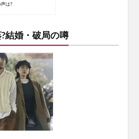
声は?
?結婚・破局の噂