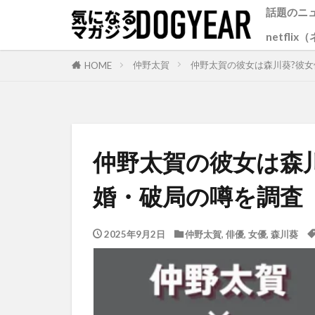
話題のニ
netfli
仲野太賀
仲野太賀の彼女は森川葵?彼女
HOME
仲野太賀の彼女は森川
婚・破局の噂を調査
2025年9月2日
仲野太賀
,
俳優
,
女優
,
森川葵