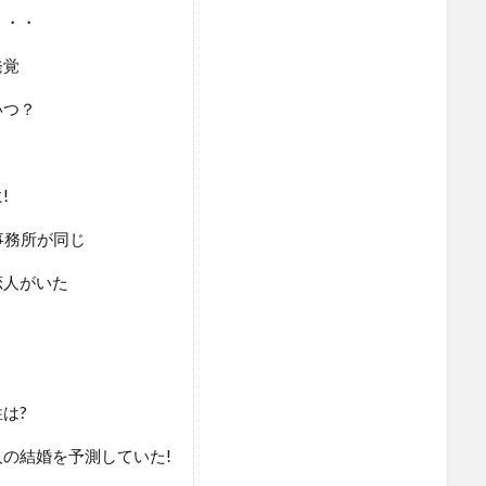
・・・
発覚
いつ？
!
事務所が同じ
恋人がいた
は?
の結婚を予測していた!