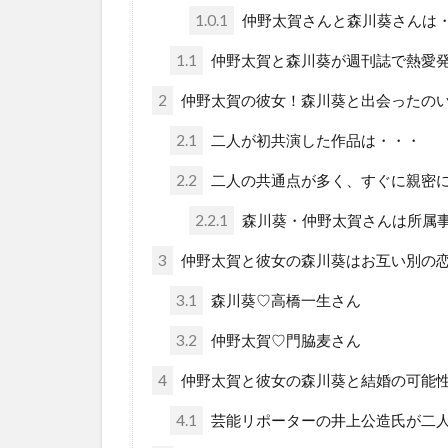
1.0.1
仲野太賀さんと森川葵さんは
1.1
仲野太賀と森川葵が週刊誌で熱愛
2
仲野太賀の彼女！森川葵と出会ったの
2.1
二人が初共演した作品は・・・
2.2
二人の共通点が多く、すぐに親密に
2.2.1
森川葵・仲野太賀さんは所属
3
仲野太賀と彼女の森川葵はお互い別の
3.1
森川葵♡高橋一生さん
3.2
仲野太賀♡門脇麦さん
4
仲野太賀と彼女の森川葵と結婚の可能性
4.1
芸能リポーターの井上公造氏が二人