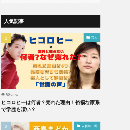
人気記事
芸人
58view
ヒコロヒーは何者？売れた理由！裕福な家系
で学歴も凄い？
安住紳一郎