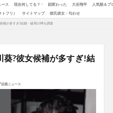
ュース
現在何してる？
顔変わった
大谷翔平
人気順＆プ
x（ネトフリ）
サイトマップ
彼氏彼女・匂わせ
松本人志
ジャニーズ
候補が多すぎ!結婚・破局の噂を調査
葵?彼女候補が多すぎ!結
話題ニュース