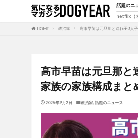
話題のニ
netfli
政治家
高市早苗は元旦那と連れ子3人
HOME
高市早苗は元旦那と
家族の家族構成まと
2025年9月2日
政治家
,
話題のニュース