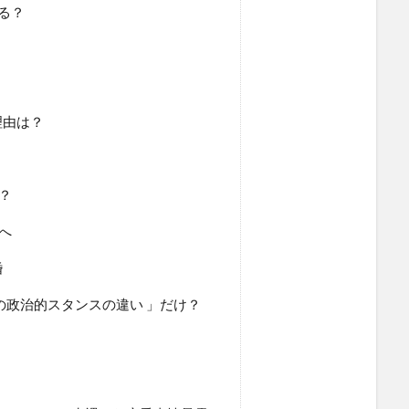
る？
理由は？
？
へ
婚
の政治的スタンスの違い 」だけ？