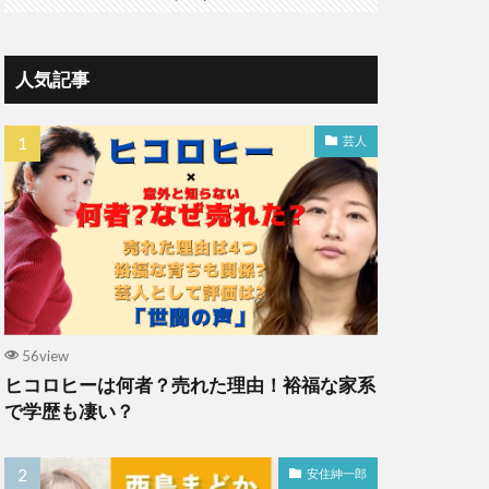
人気記事
芸人
56view
ヒコロヒーは何者？売れた理由！裕福な家系
で学歴も凄い？
安住紳一郎