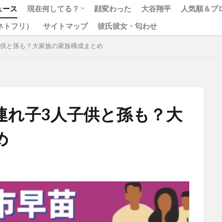
ュース
現在何してる？
顔変わった
大谷翔平
人気順＆プ
x（ネトフリ）
サイトマップ
彼氏彼女・匂わせ
松本人志
ジャニーズ
子供と孫も？大家族の家族構成まとめ
連れ子3人子供と孫も？大
め