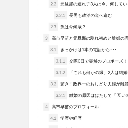
2.2
元旦那の連れ子3人は今、何してい
2.2.1
長男も政治の道へ進む
2.3
孫は今何歳？
3
高市早苗と元旦那の馴れ初めと離婚の
3.1
きっかけは1本の電話から･･･
3.1.1
交際0日で突然のプロポーズ！
3.1.2
「これも何かの縁」2人は結婚
3.2
驚き！政界一のおしどり夫婦が離
3.2.1
離婚の原因ははたして「 互い
4
高市早苗のプロフィール
4.1
学歴や経歴