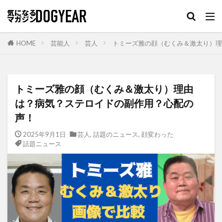
HOME
芸能人
芸人
トミーズ雅の顔（むくみ＆激太り）理
トミーズ雅の顔（むくみ＆激太り）理由
は？病気？ステロイドの副作用？心配の
声！
2025年9月1日
芸人
,
話題のニュース
,
顔変わった
話題ニュース