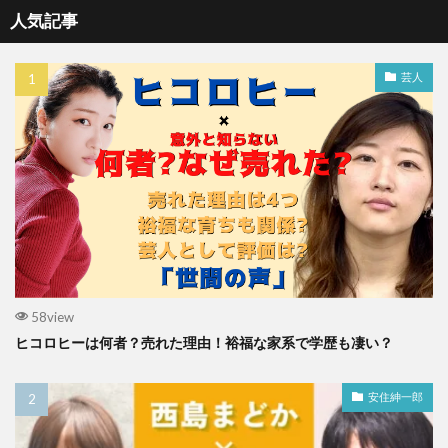
人気記事
芸人
58view
ヒコロヒーは何者？売れた理由！裕福な家系で学歴も凄い？
安住紳一郎