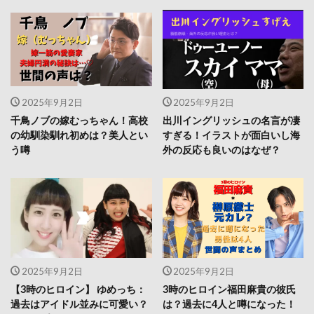
2025年9月2日
2025年9月2日
千鳥ノブの嫁むっちゃん！高校
出川イングリッシュの名言が凄
の幼馴染馴れ初めは？美人とい
すぎる！イラストが面白いし海
う噂
外の反応も良いのはなぜ？
2025年9月2日
2025年9月2日
【3時のヒロイン】 ゆめっち：
3時のヒロイン福田麻貴の彼氏
過去はアイドル並みに可愛い？
は？過去に4人と噂になった！