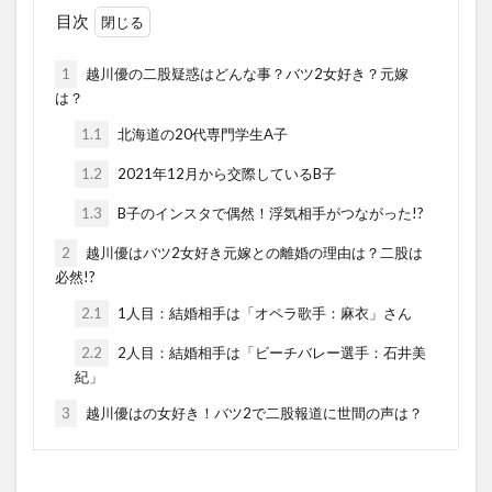
目次
1
越川優の二股疑惑はどんな事？バツ2女好き？元嫁
は？
1.1
北海道の20代専門学生A子
1.2
2021年12月から交際しているB子
1.3
B子のインスタで偶然！浮気相手がつながった!?
2
越川優はバツ2女好き元嫁との離婚の理由は？二股は
必然!?
2.1
1人目：結婚相手は「オペラ歌手：麻衣」さん
2.2
2人目：結婚相手は「ビーチバレー選手：石井美
紀」
3
越川優はの女好き！バツ2で二股報道に世間の声は？