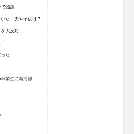
ーで議論
ていた！夫や子供は？
りを大反対
に！
だった
の卒業生に新海誠
）
め