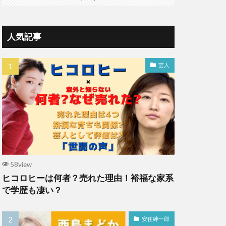
人気記事
芸人
58view
ヒコロヒーは何者？売れた理由！裕福な家系
で学歴も凄い？
安住紳一郎