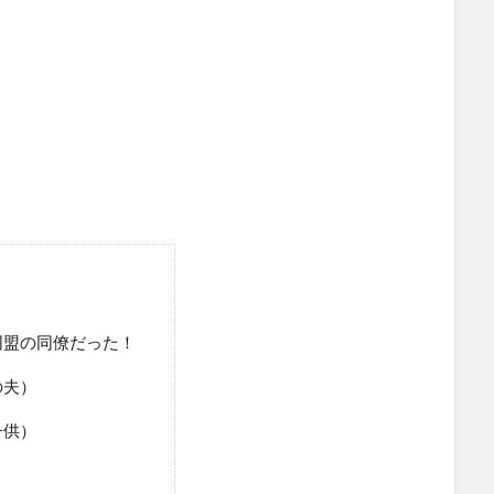
同盟の同僚だった！
の夫）
子供）