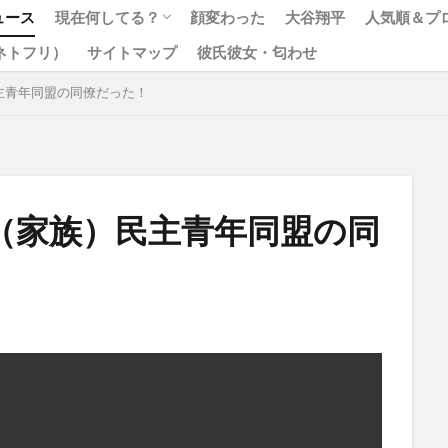
ュース
現在何してる？
顔変わった
大谷翔平
人気順＆プ
x（ネトフリ）
サイトマップ
彼氏彼女・匂わせ
松本人志
ジャニーズ
主青年同盟の同僚だった！
（家族）民主青年同盟の同